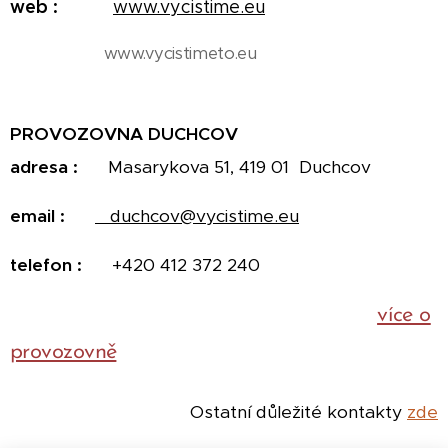
web :
www.vycistime.eu
www.vycistimeto.eu
PROVOZOVNA DUCHCOV
adresa :
Masarykova 51, 419 01 Duchcov
email :
duchcov@vycistime.eu
telefon :
+420 412 372 240
více o
provozovně
Ostatní důležité kontakty
zde