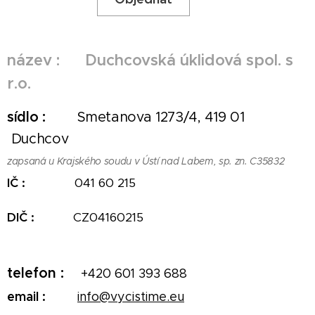
název : Duchcovská úklidová spol. s
r.o.
sídlo :
Smetanova 1273/4, 419 01
Duchcov
zapsaná u Krajského soudu v Ústí nad Labem, sp. zn. C35832
IČ :
041 60 215
DIČ :
CZ04160215
telefon :
+420 601 393 688
email :
info@vycistime.eu