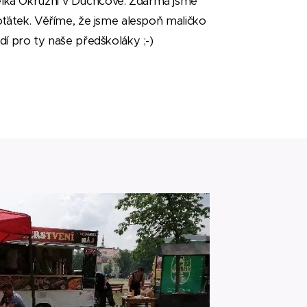
elká Okružní v Duchcově. Zdarma jsme
Koťátek. Věříme, že jsme alespoň maličko
edí pro ty naše předškoláky ;-)