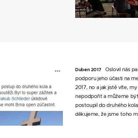
Oslovil nás p
Duben 2017
podporu jeho účasti na m
2017, no a jak jistě víte, 
nepodpořit a můžeme být r
postoupil do druhého kola
děkujeme, že jsme toho mo