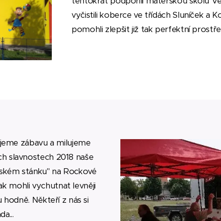
tentokrát podpořili mateřskou školu V
vyčistili koberce ve třídách Sluníček a 
pomohli zlepšit již tak perfektní prostř
ujeme zábavu a milujeme
h slavnostech 2018 naše
nském stánku" na Rockové
tak mohli vychutnat levněji
 hodně. Někteří z nás si
a...