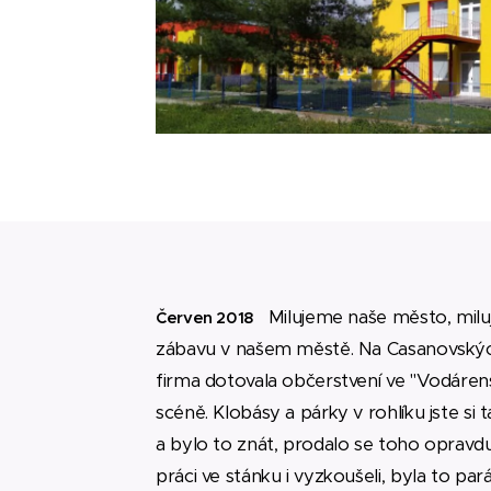
Milujeme naše město, mil
Červen 2018
zábavu v našem městě. Na Casanovskýc
firma dotovala občerstvení ve "Vodáre
scéně. Klobásy a párky v rohlíku jste si 
a bylo to znát, prodalo se toho opravdu
práci ve stánku i vyzkoušeli, byla to parád