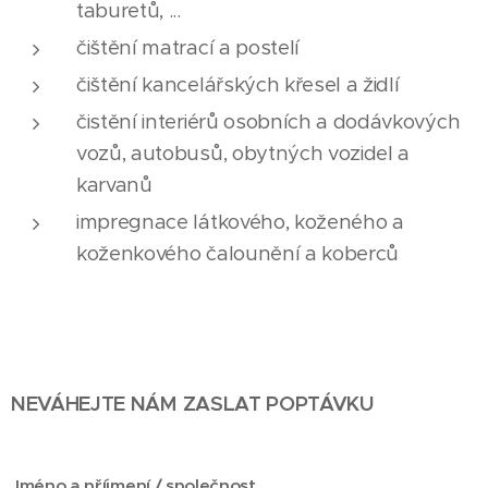
taburetů, ...
čištění matrací a postelí
čištění kancelářských křesel a židlí
čistění interiérů osobních a dodávkových
vozů, autobusů, obytných vozidel a
karvanů
impregnace látkového, koženého a
koženkového čalounění a koberců
NEVÁHEJTE NÁM ZASLAT POPTÁVKU
Jméno a příjmení / společnost