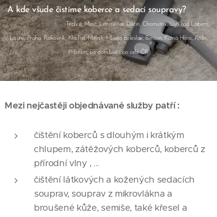
A kde všude čistíme koberce a sedací soupravy?
Teplice, Most, Litoměřice, Děčín, Chomutov, Ústí nad Labem,
Louny, Praha, Rakovník, Kladno, Mělník, Mladá Boleslav, Beroun, Kutná Hora, Kolín,
Příbram, po domluvě i po celé ČR.
Mezi nejčastěji objednávané služby patří :
čištění koberců s dlouhým i krátkým
chlupem, zátěžových koberců, koberců z
přírodní vlny , ...
čištění látkových a kožených sedacích
souprav, souprav z mikrovlákna a
broušené kůže, semiše, také křesel a