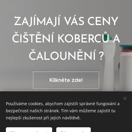
ZAJÍMAJÍ VÁS CENY
ČIŠTĚNÍ KOBERCŮ A
ČALOUNĚNÍ ?
Klikněte zde!
Používáme cookies, abychom zajistili správné fungování a
bezpečnost našich stránek. Tím vám můžeme zajistit tu
nejlepší zkušenost při jejich návštěvě.
© 2021 Duchcovská úklidová spol. s r.o., Smetanova 1273/4, 419 01
Duchcov