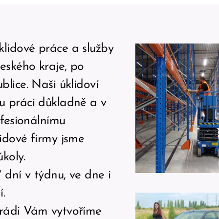
lidové práce a služby
eského kraje, po
blice. Naši úklidoví
u práci důkladně a v
ofesionálnímu
idové firmy jsme
úkoly.
 dní v týdnu, ve dne i
í.
 rádi Vám vytvoříme