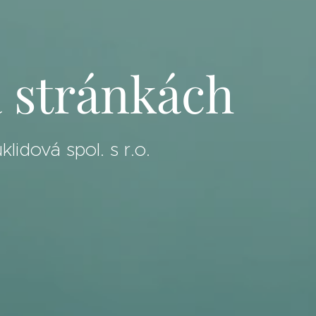
te na str
Duchcovská úklidová