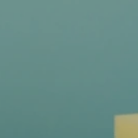
ánkách
 spol. s r.o.