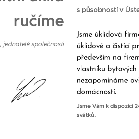
s působností v Úst
ručíme
Jsme úklidová firm
 jednatelé společnosti
úklidové a čistící
především na firem
vlastníku bytových
nezapomínáme ovš
domácností.
Jsme Vám k dispozici 2
svátků.